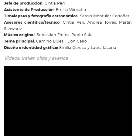
Jefa de producción
: Cintia Peri
Asistente de Producción
: Emilia Winschu
Timelapses y fotografía astronómica
: Sergio Montúfar Codoñer
Asesores científico/técnico
: Cintia Peri, Andrea Torres, Martín
Schwartz
Música original
: Sebastian Fretes, Pablo Sala
Tema principal:
Camino Blues - Don Cairo
Diseño e identidad gráfica:
Emilia Cerezo y Laura Iácona
Videos: trailer, clips y avance