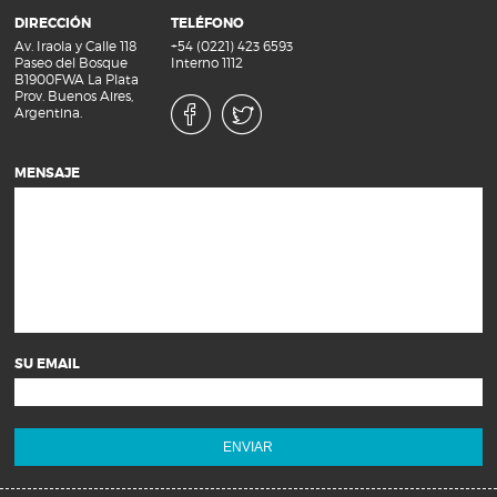
DIRECCIÓN
TELÉFONO
Av. Iraola y Calle 118
+54 (0221) 423 6593
Paseo del Bosque
Interno 1112
B1900FWA La Plata
Prov. Buenos Aires,
Argentina.
MENSAJE
SU EMAIL