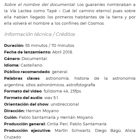
Sobre el nombre del documental:
Los guaraníes nombraban a
la Vía Lactea como Tapé – Cué (el camino eterno) pues sobre
ella habían llegado los primeros habitantes de la tierra y por
ella volverá el hombre a los confines del Cosmos.
Información técnica / Créditos
Duración:
55 minutos / 70 minutos.
Fecha de lanzamiento:
Abril 2018.
Género:
Documental.
Idioma:
Castellano.
Público recomendado
: general.
Palabras claves
: astronomía, historia de la astronomía
argentina, sitios astronómicos, astrofotografía
Formato del video
: fulldome 4k, 25fps.
Formato del audio
: wav 5.1.
Orientación del show
: unidireccional
Dirección:
Hernan Moyano
Guión:
Pablo Santamaría y Hernán Moyano
Producción general:
Cintia Peri, Pablo Santamaría
Producción ejecutiva:
Martín Schwartz, Diego Bagú, Alicia
Cruzado