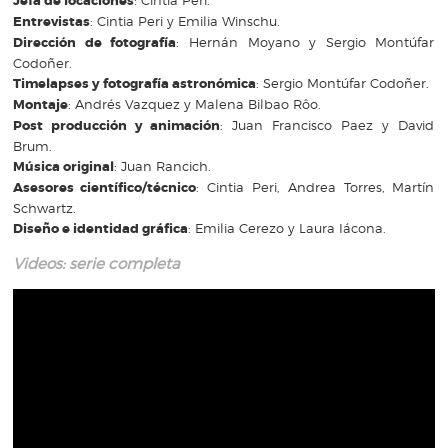
Jefa de locaciones
Entrevistas
: Cintia Peri y Emilia Winschu.
Dirección de fotografía
: Hernán Moyano y Sergio Montúfar
Codoñer.
Timelapses y fotografía astronómica
: Sergio Montúfar Codoñer.
Montaje
: Andrés Vazquez y Malena Bilbao Rôo.
Post producción y animación
: Juan Francisco Paez y David
Brum.
Música original
: Juan Rancich.
Asesores científico/técnico
: Cintia Peri, Andrea Torres, Martín
Schwartz.
Diseño e identidad gráfica
: Emilia Cerezo y Laura Iácona.
Videos: serie completa